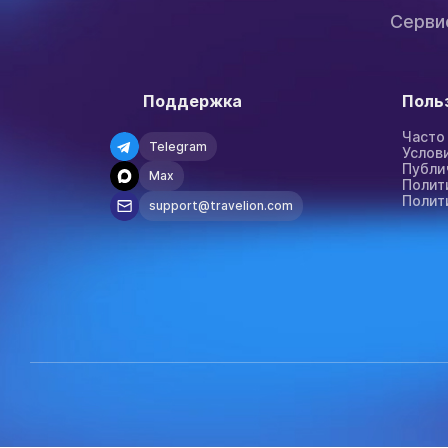
Серви
Поддержка
Поль
Часто
Telegram
Услов
Публи
Max
Полит
Полит
support@travelion.com