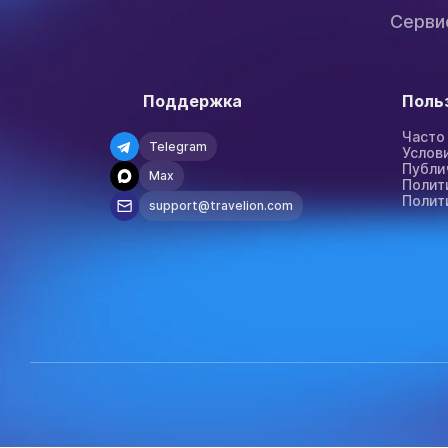
Серви
Поддержка
Поль
Часто
Telegram
Услов
Публи
Max
Полит
Полит
support@travelion.com