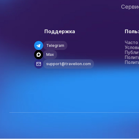
Серви
Поддержка
Поль
Часто
Telegram
Услов
Публи
Max
Полит
Полит
support@travelion.com