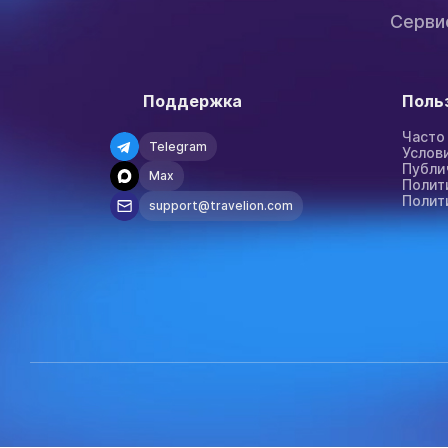
Серви
Поддержка
Поль
Часто
Telegram
Услов
Публи
Max
Полит
Полит
support@travelion.com