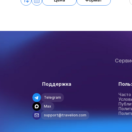
Цена
Формат
Серви
Поддержка
Поль
Часто
Telegram
Услов
Публи
Max
Полит
Полит
support@travelion.com