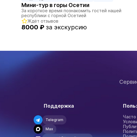
Мини-тур в горы Осетии
За короткое время познакомить гостей нашей
республики с горной Осетией
Ждёт отзывов
8000 ₽
за экскурсию
Серви
Поддержка
Поль
Часто
Telegram
Услов
Публи
Max
Полит
Полит