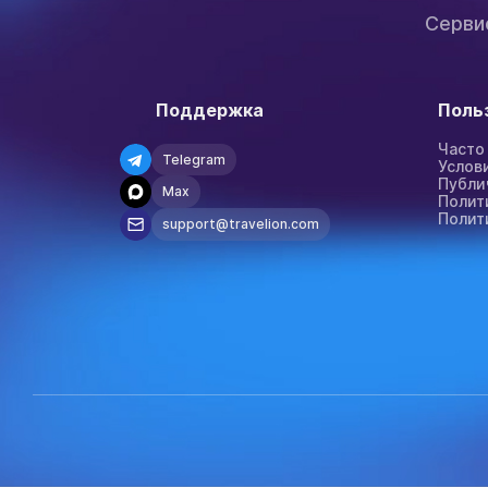
Серви
Поддержка
Поль
Часто
Telegram
Услов
Публи
Max
Полит
Полит
support@travelion.com