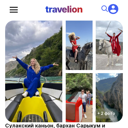
+ 2 фото
Сулакский каньон, бархан Сарыкум и